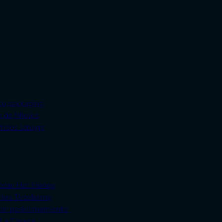
tu packaging
a de Mieles
tidos Jabugo
Doray Hot Honey
rios Tecofarma
yor posicionamiento
 La Casera