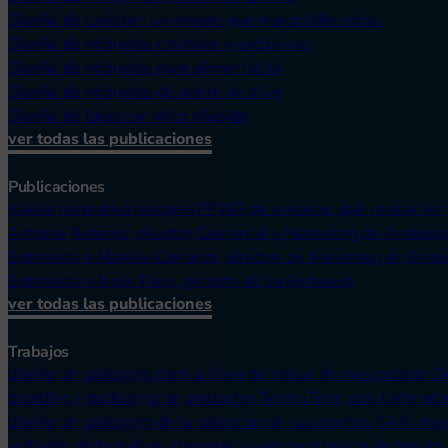
Diseño de canister: un envase que marca diferencias
Diseño de etiquetas creativas y exclusivas
Diseño de etiquetas para alimentación
Diseño de etiquetas de aceite de oliva
Diseño de latas con valor añadido
ver todas las publicaciones
Publicaciones
Nueva normativa europea PPWR de envases: qué revisar en 
Antonio Ramírez, director Comercial y Marketing de Andaluz
Entrevista a Manuel Carrasco, director de Marketing de Embu
Entrevista a Jesús Páez, gerente de La Fortaleza
ver todas las publicaciones
Trabajos
diseño de packaging para la línea de salsas de miel picante 
branding y packaging de productos TermoTens para Laborato
diseño de packaging de la colección de suavizantes SAN: ma
rediseño de branding, etiquetas y web para bolsas de basura