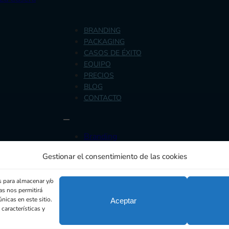
BRANDING
PACKAGING
CASOS DE ÉXITO
EQUIPO
PRECIOS
BLOG
CONTACTO
Branding
Packaging
Gestionar el consentimiento de las cookies
Casos de éxito
Equipo
Precios
s para almacenar y/o
as nos permitirá
Blog
icas en este sitio.
Aceptar
Contacto
características y