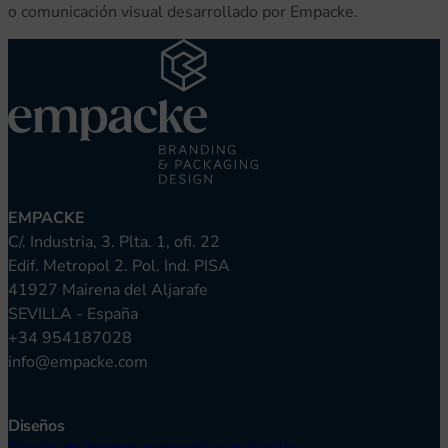
o comunicación visual desarrollado por Empacke.
nvulsiones
el TDAH
EMPACKE
C/. Industria, 3. Plta. 1, ofi. 22
Edif. Metropol 2. Pol. Ind. PISA
41927 Mairena del Aljarafe
lepsia
SEVILLA - España
+34 954187028
info@empacke.com
Diseños