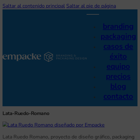
Saltar al contenido principal
Saltar al pie de página
branding
packaging
casos de
éxito
equipo
precios
blog
contacto
Lata-Ruedo-Romano
on discapacidad visual
Lata Ruedo Romano, proyecto de diseño gráfico, packaging