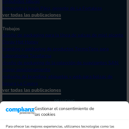
Embutidos Jabugo
Entrevista a Jesús Páez, gerente de La Fortaleza
ver todas las publicaciones
Trabajos
diseño de packaging para la línea de salsas de miel picante
Doray Hot Honey
branding y packaging de productos TermoTens para
Laboratorios Tecofarma
diseño de packaging de la colección de suavizantes SAN:
mayor posicionamiento
rediseño de branding, etiquetas y web para bolsas de
basura La Casera
ver todas las publicaciones
BRANDING
PACKAGING
Gestionar el consentimiento de
CASOS DE ÉXITO
las cookies
EQUIPO
PRECIOS
Para ofrecer las mejores experiencias, utilizamos tecnologías como las