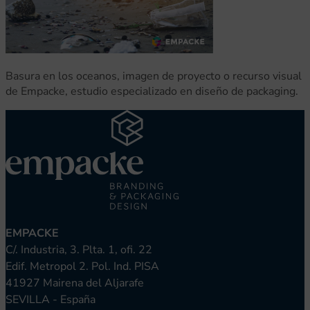
nvulsiones
Basura en los oceanos, imagen de proyecto o recurso visual
de Empacke, estudio especializado en diseño de packaging.
el TDAH
lepsia
EMPACKE
C/. Industria, 3. Plta. 1, ofi. 22
Edif. Metropol 2. Pol. Ind. PISA
41927 Mairena del Aljarafe
SEVILLA - España