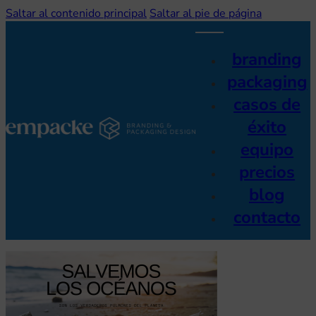
Saltar al contenido principal
Saltar al pie de página
branding
packaging
casos de
éxito
equipo
precios
blog
contacto
on discapacidad visual