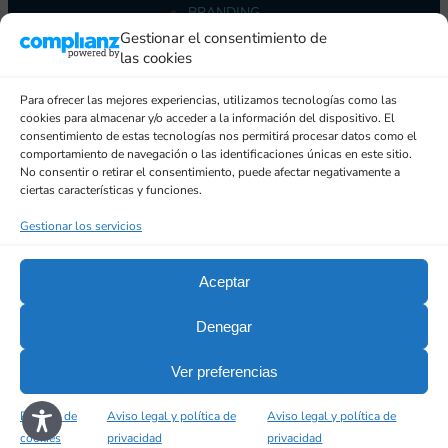
BRANDING
PACKAGING
Gestionar el consentimiento de
CASOS DE ÉXITO
las cookies
EQUIPO
PRECIOS
Para ofrecer las mejores experiencias, utilizamos tecnologías como las
cookies para almacenar y/o acceder a la información del dispositivo. El
BLOG
consentimiento de estas tecnologías nos permitirá procesar datos como el
CONTACTO
comportamiento de navegación o las identificaciones únicas en este sitio.
No consentir o retirar el consentimiento, puede afectar negativamente a
ciertas características y funciones.
Branding
Gestionar los servicios
Packaging
Casos de éxito
Aceptar
Equipo
Precios
Denegar
Blog
Contacto
Ver preferencias
Aviso legal y política de privacidad
Política de
Aviso legal y política de
Aviso legal y política de
Política de cookies (UE)
cookies
privacidad
privacidad