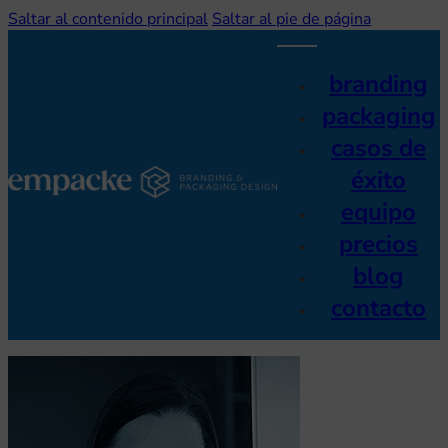
Saltar al contenido principal
Saltar al pie de página
branding
packaging
casos de
éxito
equipo
precios
blog
contacto
on discapacidad visual